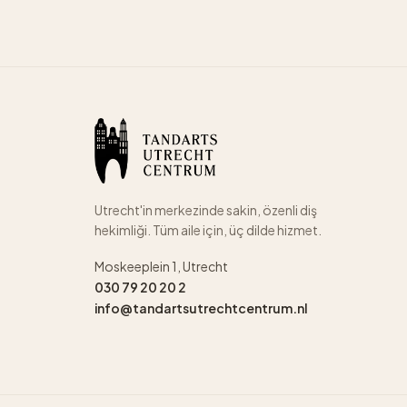
Utrecht'in merkezinde sakin, özenli diş
hekimliği. Tüm aile için, üç dilde hizmet.
Moskeeplein 1, Utrecht
030 79 20 20 2
info@tandartsutrechtcentrum.nl