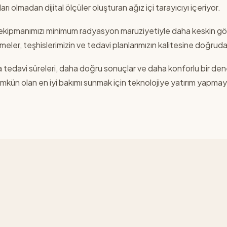
rı olmadan dijital ölçüler oluşturan ağız içi tarayıcıyı içeriyor.
n ekipmanımızı minimum radyasyon maruziyetiyle daha keskin gör
irmeler, teşhislerimizin ve tedavi planlarımızın kalitesine doğru
a tedavi süreleri, daha doğru sonuçlar ve daha konforlu bir d
mkün olan en iyi bakımı sunmak için teknolojiye yatırım yapm