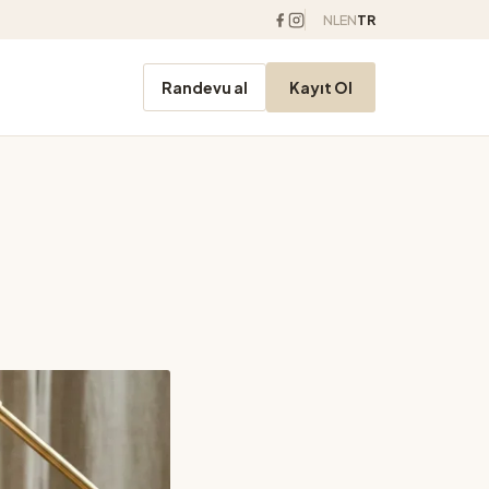
NL
EN
TR
Randevu al
Kayıt Ol