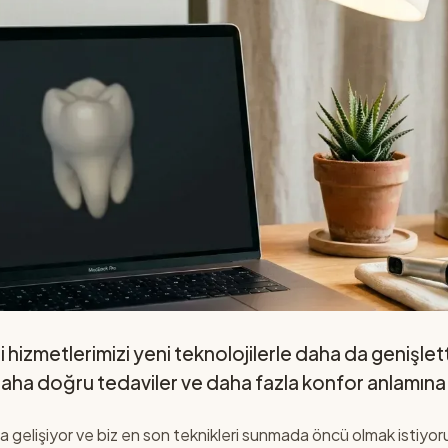
ği hizmetlerimizi yeni teknolojilerle daha da genişlet
 daha doğru tedaviler ve daha fazla konfor anlamına 
ızla gelişiyor ve biz en son teknikleri sunmada öncü olmak istiyor