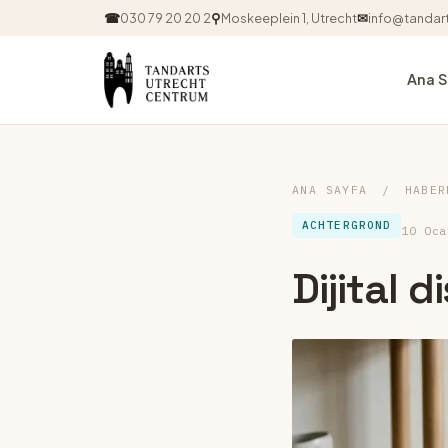
☎
030 79 20 20 2
⚲
Moskeeplein 1, Utrecht
✉
info@tandart
Ana 
ANA SAYFA
/
HABER
ACHTERGROND
10 Oca
Dijital d