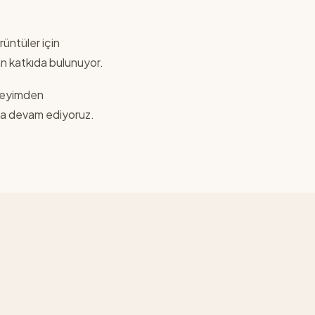
üntüler için
dan katkıda bulunuyor.
eneyimden
aya devam ediyoruz.