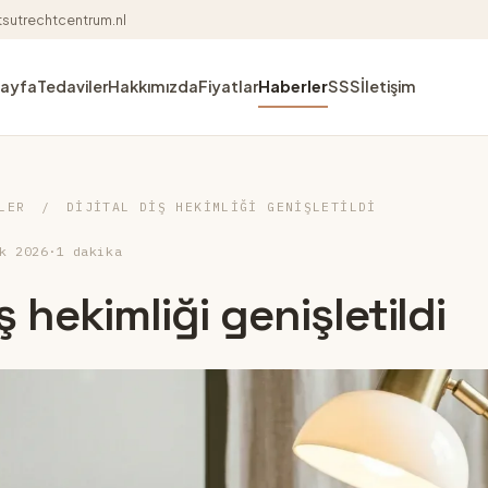
sutrechtcentrum.nl
Sayfa
Tedaviler
Hakkımızda
Fiyatlar
Haberler
SSS
İletişim
LER
/
DIJITAL DIŞ HEKIMLIĞI GENIŞLETILDI
k 2026
·
1 dakika
iş hekimliği genişletildi