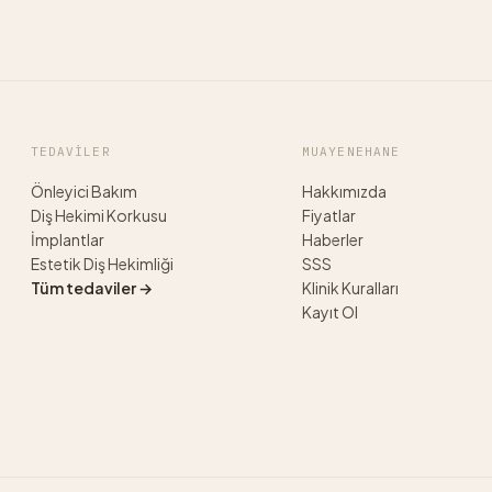
TEDAVILER
MUAYENEHANE
Önleyici Bakım
Hakkımızda
Diş Hekimi Korkusu
Fiyatlar
İmplantlar
Haberler
Estetik Diş Hekimliği
SSS
Tüm tedaviler →
Klinik Kuralları
Kayıt Ol