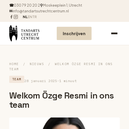
☎
030 79 20 20 2
⚲
Moskeeplein 1, Utrecht
✉
info@tandartsutrechtcentrum.nl
NL
EN
TR
Inschrijven
HOME
/
NIEUWS
/
WELKOM ÖZGE RESMI IN ONS
TEAM
TEAM
28 januari 2025
·
1 minuut
Welkom Özge Resmi in ons
team