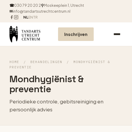
☎
030 79 20 20 2
⚲
Moskeeplein 1, Utrecht
✉
info@tandartsutrechtcentrum.nl
NL
EN
TR
Inschrijven
HOME
/
BEHANDELINGEN
/
MONDHYGIËNIST &
PREVENTIE
Mondhygiënist &
preventie
Periodieke controle, gebitsreiniging en
persoonlijk advies