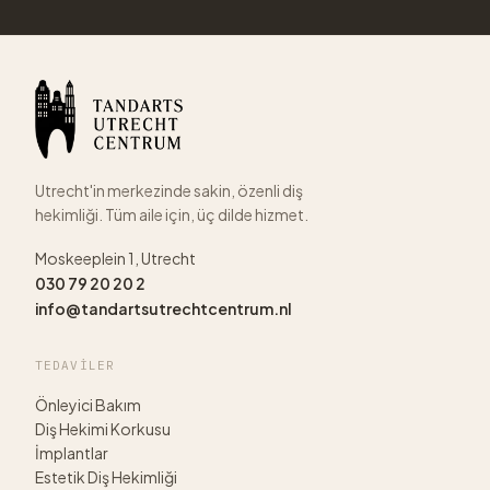
Utrecht'in merkezinde sakin, özenli diş
hekimliği. Tüm aile için, üç dilde hizmet.
Moskeeplein 1, Utrecht
030 79 20 20 2
info@tandartsutrechtcentrum.nl
TEDAVILER
Önleyici Bakım
Diş Hekimi Korkusu
İmplantlar
Estetik Diş Hekimliği