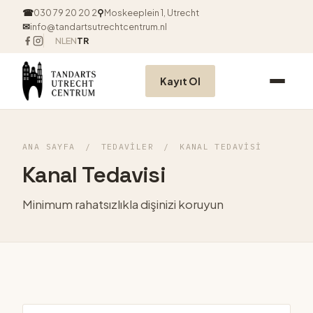
☎
030 79 20 20 2
⚲
Moskeeplein 1, Utrecht
✉
info@tandartsutrechtcentrum.nl
NL
EN
TR
Kayıt Ol
ANA SAYFA
/
TEDAVILER
/
KANAL TEDAVISI
Kanal Tedavisi
Minimum rahatsızlıkla dişinizi koruyun