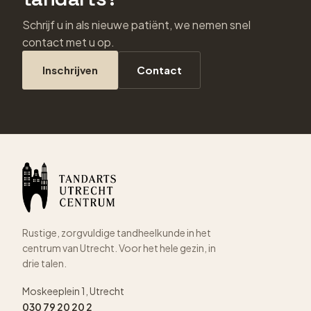
Schrijf u in als nieuwe patiënt, we nemen snel
contact met u op.
Inschrijven
Contact
Rustige, zorgvuldige tandheelkunde in het
centrum van Utrecht. Voor het hele gezin, in
drie talen.
Moskeeplein 1, Utrecht
030 79 20 20 2