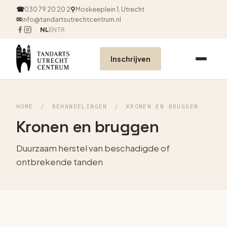
☎
030 79 20 20 2
⚲
Moskeeplein 1, Utrecht
✉
info@tandartsutrechtcentrum.nl
NL
EN
TR
Inschrijven
HOME
/
BEHANDELINGEN
/
KRONEN EN BRUGGEN
Kronen en bruggen
Duurzaam herstel van beschadigde of
ontbrekende tanden